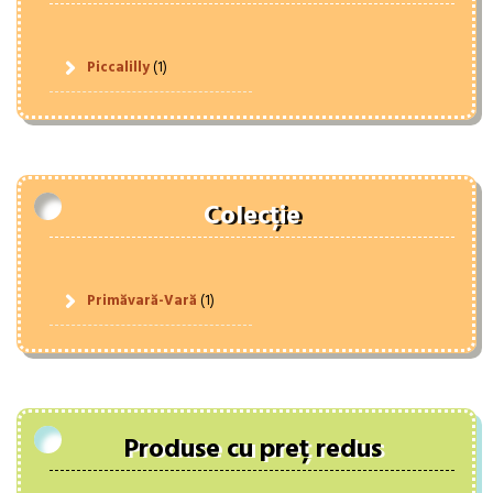
Piccalilly
(1)
Colecție
Primăvară-Vară
(1)
Produse cu preț redus