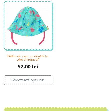
Pălărie de soare cu două fețe,
„decor tropical”
52.00
lei
Acest
Selectează opțiunile
produs
are
mai
multe
variații.
Opțiunile
pot
fi