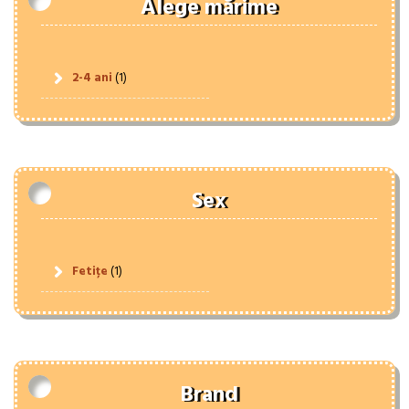
Alege mărime
2-4 ani
(1)
Sex
Fetițe
(1)
Brand