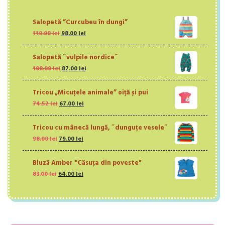
Salopetă ”Curcubeu în dungi”
Prețul
Prețul
110.00
lei
98.00
lei
inițial
curent
a
este:
Salopetă ˝vulpile nordice˝
fost:
98.00 lei.
Prețul
Prețul
108.00
lei
110.00 lei.
87.00
lei
inițial
curent
a
este:
Tricou „Micuțele animale” oiță și pui
fost:
87.00 lei.
Prețul
Prețul
74.52
lei
67.00
108.00 lei.
lei
inițial
curent
a
este:
Tricou cu mânecă lungă, ˝dunguțe vesele˝
fost:
67.00 lei.
Prețul
Prețul
98.00
lei
74.52 lei.
79.00
lei
inițial
curent
a
este:
Bluză Amber "Căsuța din poveste"
fost:
79.00 lei.
Prețul
Prețul
83.00
lei
98.00 lei.
64.00
lei
inițial
curent
a
este:
fost:
64.00 lei.
83.00 lei.