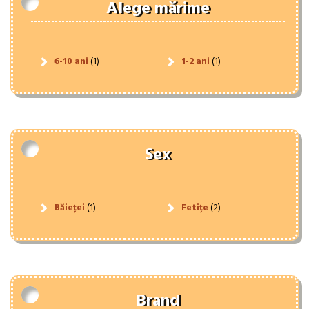
Alege mărime
6-10 ani
(1)
1-2 ani
(1)
Sex
Băieței
(1)
Fetițe
(2)
Brand