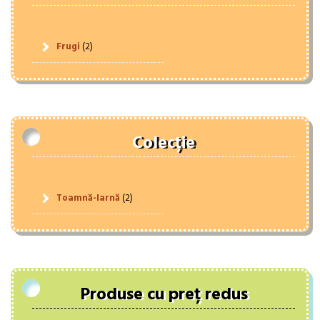
Frugi
(2)
Colecție
Toamnă-Iarnă
(2)
Produse cu preț redus