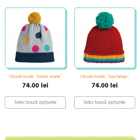
Căciulă moale, ˝buline vesele˝
Căciulă moale, ˝roșu tango˝
74.00
lei
74.00
lei
Acest
Ac
Selectează opțiunile
produs
Selectează opțiunile
pr
are
ar
mai
ma
multe
mu
variații.
var
Opțiunile
Op
pot
po