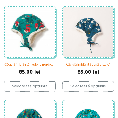
Căciulă îmblănită ˝vulpile nordice˝
Căciulă îmblănită „lună și stele”
85.00
lei
85.00
lei
Acest
Ac
Selectează opțiunile
produs
Selectează opțiunile
pr
are
ar
mai
ma
multe
mu
variații.
var
Opțiunile
Op
pot
po