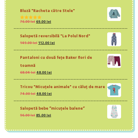
Bluză "Racheta către Stele"
Prețul
Prețul
76.00
lei
69.00
lei
Evaluat la
inițial
curent
5.00
din 5
a
este:
Salopetă reversibilă "La Polul Nord"
fost:
69.00 lei.
Prețul
Prețul
149.00
lei
112.00
lei
76.00 lei.
inițial
curent
a
este:
Pantaloni cu două fețe Baker flori de
fost:
112.00 lei.
149.00 lei.
toamnă
Prețul
Prețul
68.04
lei
48.00
lei
inițial
curent
a
este:
Tricou "Micuțele animale" cu căluț de mare
fost:
48.00 lei.
Prețul
Prețul
74.00
lei
48.00
lei
68.04 lei.
inițial
curent
a
este:
Salopetă bebe ”micuțele balene”
fost:
48.00 lei.
Prețul
Prețul
96.00
lei
74.00 lei.
85.00
lei
inițial
curent
a
este:
fost:
85.00 lei.
96.00 lei.