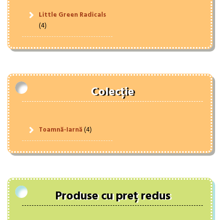
Little Green Radicals
(4)
Colecție
Toamnă-Iarnă
(4)
Produse cu preț redus