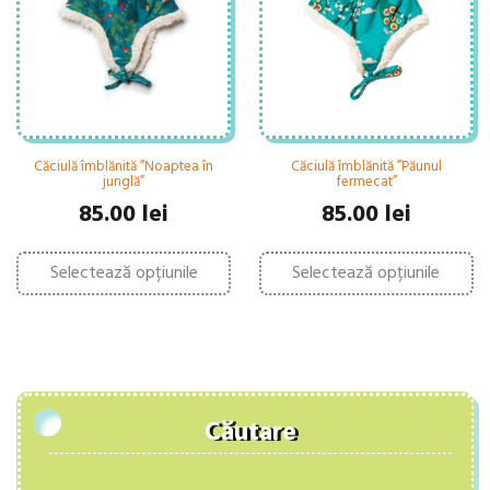
fi
fi
alese
al
în
în
pagina
pa
produsului.
pr
Căciulă îmblănită ”Noaptea în
Căciulă îmblănită ”Păunul
junglă”
fermecat”
85.00
lei
85.00
lei
Acest
Ac
Selectează opțiunile
produs
Selectează opțiunile
pr
are
ar
mai
ma
multe
mu
variații.
var
Opțiunile
Op
pot
po
fi
fi
Căutare
alese
al
în
în
pagina
pa
produsului.
pr