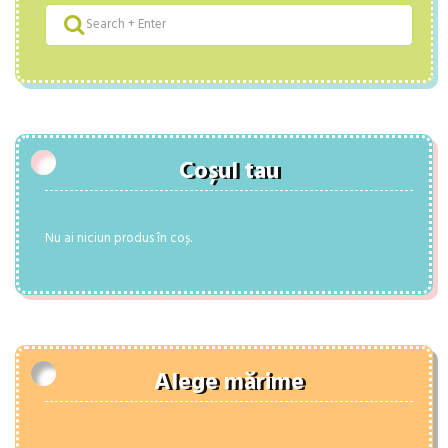
Coșul tau
Nu ai niciun produs în coș.
Alege mărime