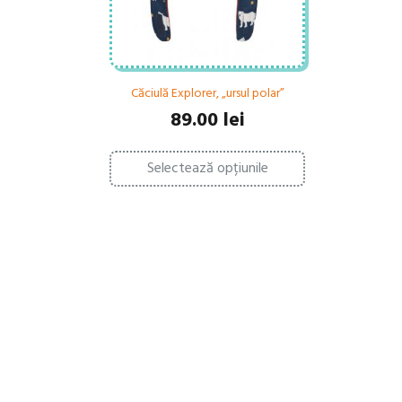
Căciulă Explorer, „ursul polar”
89.00
lei
Acest
Selectează opțiunile
produs
are
mai
multe
variații.
Opțiunile
pot
fi
alese
în
pagina
produsului.