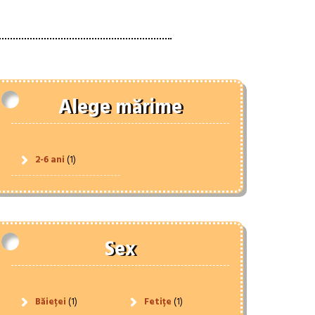
Alege mărime
2-6 ani
(1)
Sex
Băieței
(1)
Fetițe
(1)