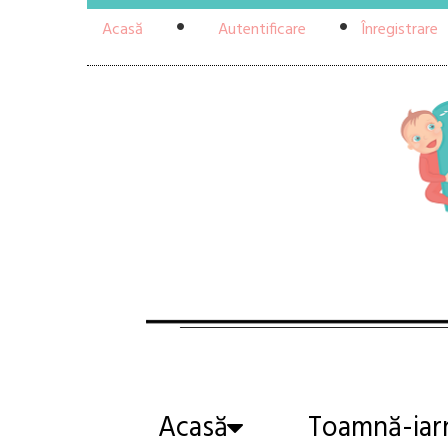
Acasă
Autentificare
Înregistrare
Acasă
Toamnă-iar