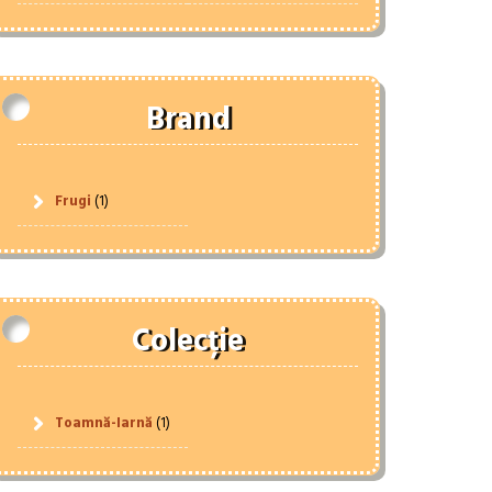
Brand
Frugi
(1)
Colecție
Toamnă-Iarnă
(1)