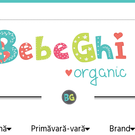
nă
Primăvară-vară
Brand