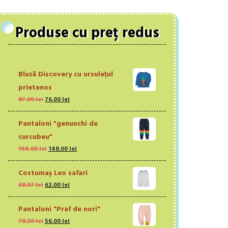
Produse cu preț redus
Bluză Discovery cu ursulețul
prietenos
Prețul
Prețul
87.00
lei
76.00
lei
inițial
curent
a
este:
Pantaloni "genunchi de
fost:
76.00 lei.
curcubeu"
87.00 lei.
Prețul
Prețul
164.00
lei
148.00
lei
inițial
curent
a
este:
Costumaș Leo safari
fost:
148.00 lei.
Prețul
Prețul
68.07
lei
62.00
lei
164.00 lei.
inițial
curent
a
este:
Pantaloni "Praf de nori"
fost:
62.00 lei.
Prețul
Prețul
78.20
lei
56.00
lei
68.07 lei.