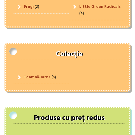
Frugi
(2)
Little Green Radicals
(4)
Colecție
Toamnă-Iarnă
(6)
Produse cu preț redus