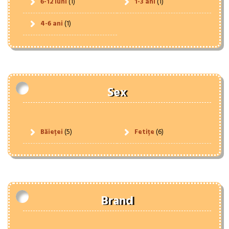
6-12 luni
(1)
1-3 ani
(1)
4-6 ani
(1)
Sex
Băieței
(5)
Fetițe
(6)
Brand