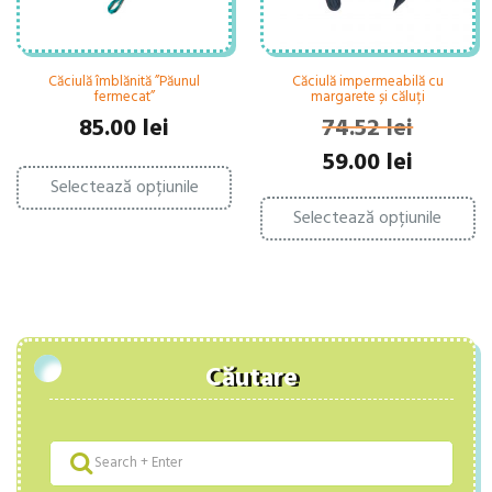
Căciulă îmblănită ”Păunul
Căciulă impermeabilă cu
fermecat”
margarete și căluți
85.00
lei
74.52
lei
Prețul
Prețul
59.00
lei
Acest
inițial
curent
Selectează opțiunile
produs
Ac
a
este:
are
Selectează opțiunile
pr
fost:
59.00 lei.
mai
ar
74.52 lei.
multe
ma
variații.
mu
Opțiunile
var
pot
Op
fi
po
alese
fi
în
Căutare
al
pagina
în
produsului.
pa
pr