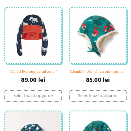
Căciulă Explorer, „ursul polar”
Căciulă îmblănită ˝vulpile nordice˝
89.00
lei
85.00
lei
Acest
Ac
Selectează opțiunile
produs
Selectează opțiunile
pr
are
ar
mai
ma
multe
mu
variații.
var
Opțiunile
Op
pot
po