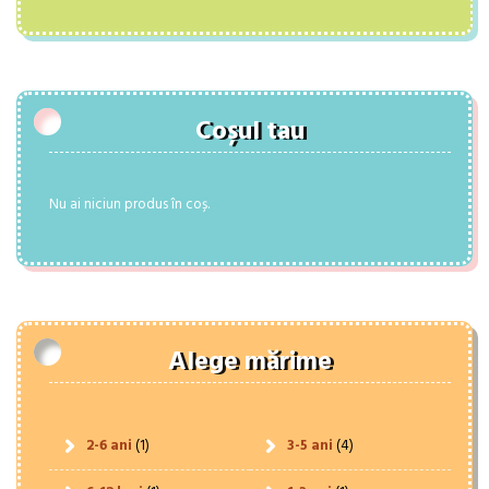
Coșul tau
Nu ai niciun produs în coș.
Alege mărime
2-6 ani
(1)
3-5 ani
(4)