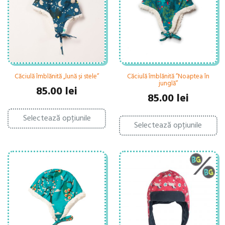
fi
fi
alese
al
în
în
pagina
pa
produsului.
pr
Căciulă îmblănită „lună și stele”
Căciulă îmblănită ”Noaptea în
junglă”
85.00
lei
85.00
lei
Acest
Ac
Selectează opțiunile
produs
Selectează opțiunile
pr
are
ar
mai
ma
multe
mu
variații.
var
Opțiunile
Op
pot
po
fi
fi
alese
al
în
în
pagina
pa
produsului.
pr