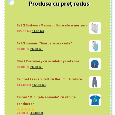
Produse cu preț redus
Set 2 Body-uri Maiou cu floricele si norișori
Prețul
Prețul
105.00
lei
83.00
lei
inițial
curent
a
este:
Set 2 maiouri "Margarete vesele"
fost:
83.00 lei.
Prețul
Prețul
87.00
lei
76.00
105.00 lei.
lei
inițial
curent
a
este:
Bluză Discovery cu ursulețul prietenos
fost:
76.00 lei.
Prețul
Prețul
87.00
lei
87.00 lei.
76.00
lei
inițial
curent
a
este:
Salopetă reversibilă cu flori multicolore
fost:
76.00 lei.
Prețul
Prețul
149.00
lei
87.00 lei.
112.00
lei
inițial
curent
a
este:
Tricou "Micuțele animale" cu văcuța
fost:
112.00 lei.
149.00 lei.
conductor
Prețul
Prețul
74.00
lei
48.00
lei
Evaluat la