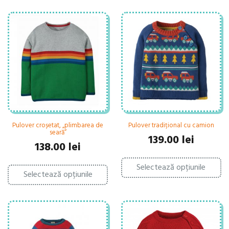
Pulover croșetat, „plimbarea de
Pulover tradițional cu camion
seară”
139.00
lei
138.00
lei
Ac
Acest
Selectează opțiunile
pr
Selectează opțiunile
produs
ar
are
ma
mai
mu
multe
var
variații.
Op
Opțiunile
po
pot