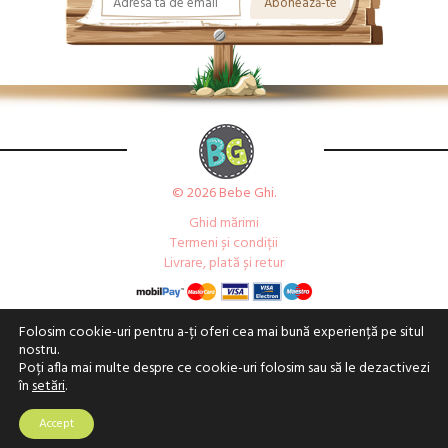
© 2026 Bebe Ghi.
Ghid mărimi
Termeni și condiții
Livrare, plată și retur
Folosim cookie-uri pentru a-ți oferi cea mai bună experiență pe situl
nostru.
Poți afla mai multe despre ce cookie-uri folosim sau să le dezactivezi
în
setări
.
Accept