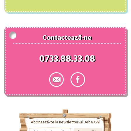
inițial
curent
5.00
din 5
a
este:
fost:
48.00 lei.
74.00 lei.
Contactează-ne
0733.88.33.08
Abonează-te la newsletter-ul Bebe Ghi