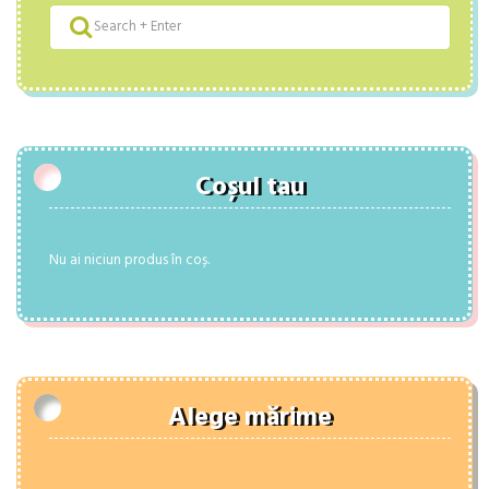
Coșul tau
Nu ai niciun produs în coș.
Alege mărime