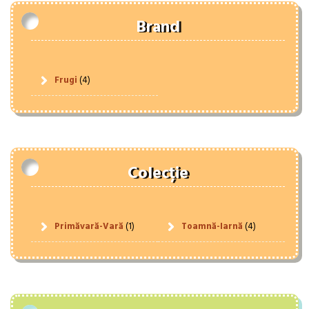
Brand
Frugi
(4)
Colecție
Primăvară-Vară
(1)
Toamnă-Iarnă
(4)