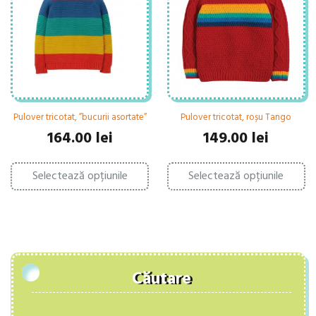
fi
fi
al
alese
în
în
pa
pagina
pr
produsului.
Pulover tricotat, ”bucurii asortate”
Pulover tricotat, roșu Tango
164.00
lei
149.00
lei
Acest
Ac
Selectează opțiunile
produs
Selectează opțiunile
pr
are
ar
mai
ma
multe
mu
variații.
var
Opțiunile
Op
pot
po
fi
fi
Căutare
alese
al
în
în
pagina
pa
produsului.
pr