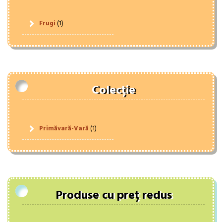
Frugi
(1)
Colecție
Primăvară-Vară
(1)
Produse cu preț redus