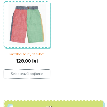
Pantaloni scurți, ”în culori”
128.00
lei
Acest
Selectează opțiunile
produs
are
mai
multe
variații.
Opțiunile
pot
fi