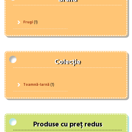
Frugi
(1)
Colecție
Toamnă-Iarnă
(1)
Produse cu preț redus