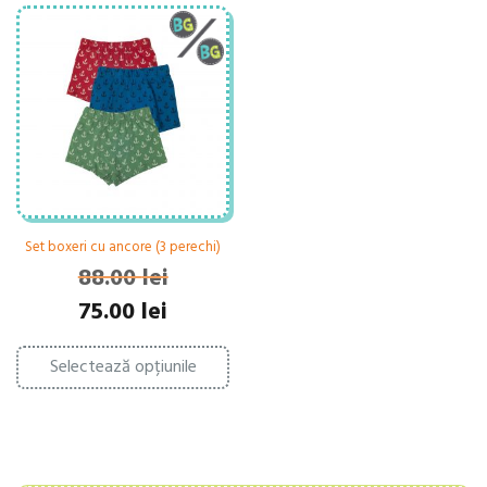
Set boxeri cu ancore (3 perechi)
88.00
lei
Prețul
Prețul
75.00
lei
inițial
curent
Acest
a
este:
Selectează opțiunile
produs
fost:
75.00 lei.
are
88.00 lei.
mai
multe
variații.
Opțiunile
pot