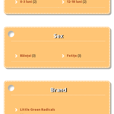
0-3 luni
(2)
12-18 luni
(2)
Sex
Băieței
(3)
Fetițe
(3)
Brand
Little Green Radicals