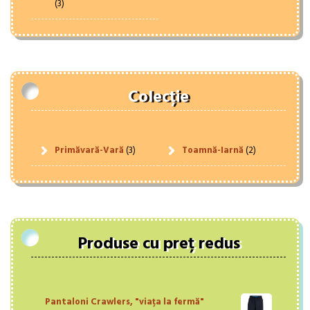
(3)
Colecție
Primăvară-Vară
(3)
Toamnă-Iarnă
(2)
Produse cu preț redus
Pantaloni Crawlers, "viața la fermă"