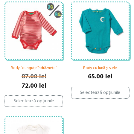
Body ˝dunguțe îndrăznețe˝
Body cu lună și stele
87.00
lei
65.00
lei
Prețul
Prețul
72.00
lei
Ac
inițial
curent
Selectează opțiunile
pr
Acest
a
este:
ar
Selectează opțiunile
produs
fost:
72.00 lei.
ma
are
87.00 lei.
mu
mai
var
multe
Op
variații.
po
Opțiunile
fi
pot