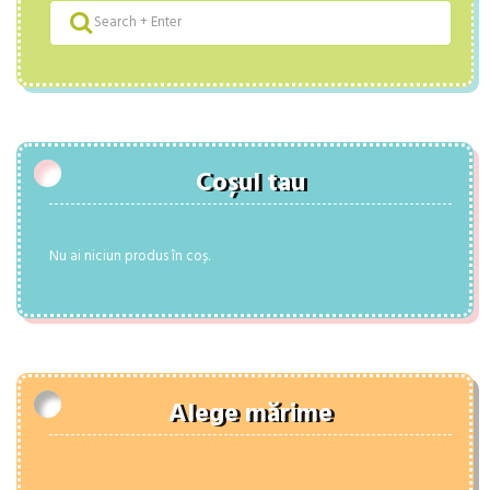
Coșul tau
Nu ai niciun produs în coș.
Alege mărime