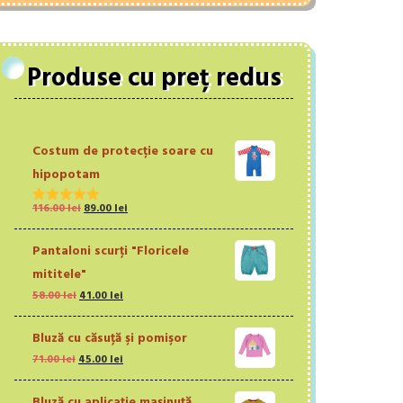
Produse cu preț redus
Costum de protecție soare cu
hipopotam
Prețul
Prețul
116.00
lei
89.00
lei
Evaluat la
inițial
curent
5.00
din 5
a
este:
Pantaloni scurţi "Floricele
fost:
89.00 lei.
mititele"
116.00 lei.
Prețul
Prețul
58.00
lei
41.00
lei
inițial
curent
a
este:
Bluză cu căsuţă şi pomişor
fost:
41.00 lei.
Prețul
Prețul
71.00
lei
45.00
lei
58.00 lei.
inițial
curent
a
este:
Bluză cu aplicație mașinuță