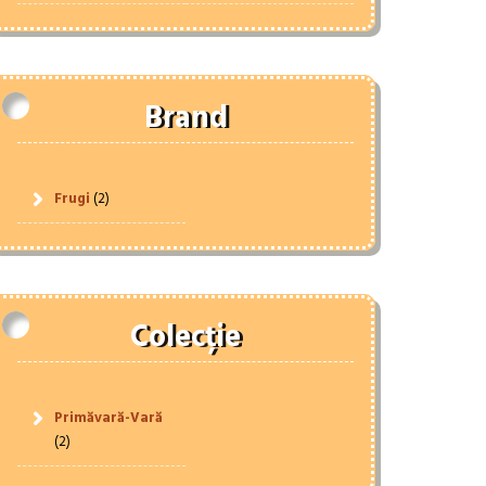
Brand
Frugi
(2)
Colecție
Primăvară-Vară
(2)