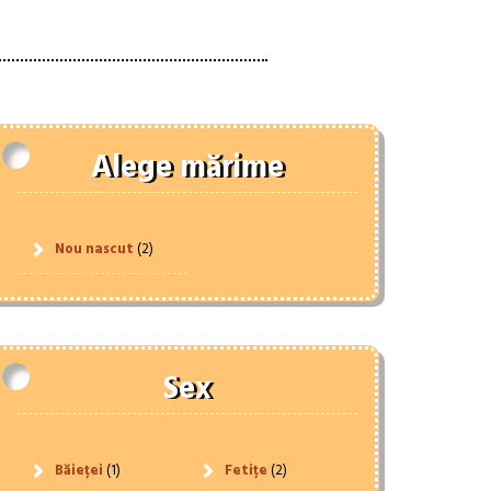
Alege mărime
Nou nascut
(2)
Sex
Băieței
(1)
Fetițe
(2)