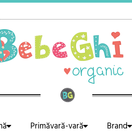
nă
Primăvară-vară
Brand