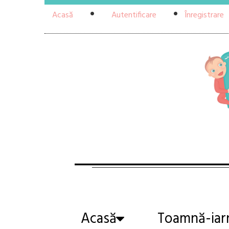
Acasă
Autentificare
Înregistrare
Acasă
Toamnă-iar