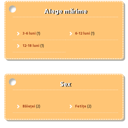
Alege mărime
3-6 luni
(1)
6-12 luni
(1)
12-18 luni
(1)
Sex
Băieței
(2)
Fetițe
(2)