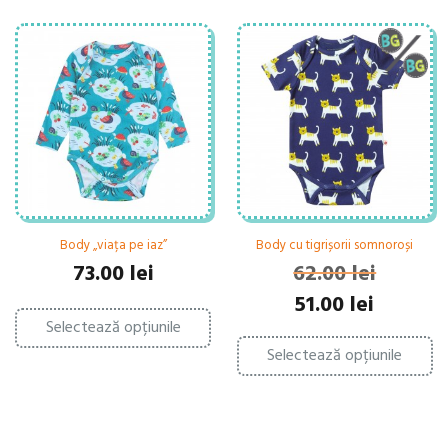
Body „viața pe iaz”
Body cu tigrișorii somnoroși
73.00
lei
62.00
lei
Prețul
Prețul
51.00
lei
Acest
inițial
curent
Selectează opțiunile
produs
Ac
a
este:
are
Selectează opțiunile
pr
fost:
51.00 lei.
mai
ar
62.00 lei.
multe
ma
variații.
mu
Opțiunile
var
pot
Op