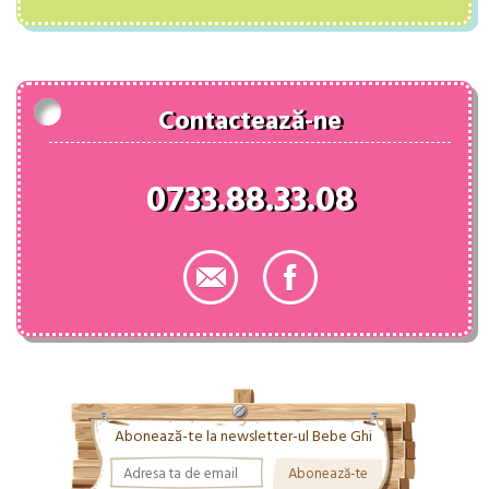
a
este:
fost:
102.00 lei.
112.00 lei.
Contactează-ne
0733.88.33.08
Abonează-te la newsletter-ul Bebe Ghi