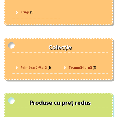
Frugi
(1)
Colecție
Primăvară-Vară
(1)
Toamnă-Iarnă
(1)
Produse cu preț redus