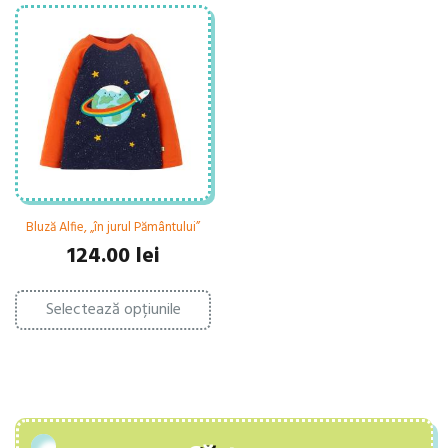
Bluză Alfie, „în jurul Pământului”
124.00
lei
Acest
Selectează opțiunile
produs
are
mai
multe
variații.
Opțiunile
pot
fi