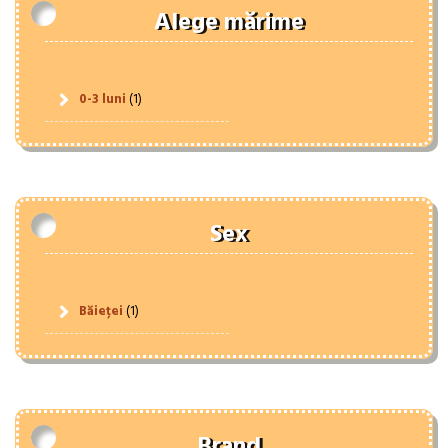
Alege mărime
0-3 luni
(1)
Sex
Băieței
(1)
Brand