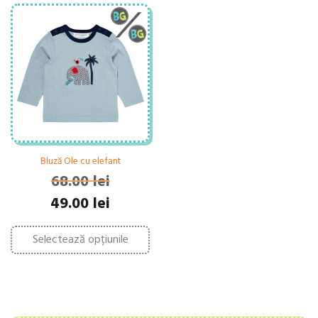
Bluză Ole cu elefant
68.00
lei
Prețul
Prețul
49.00
lei
inițial
curent
Acest
a
este:
Selectează opțiunile
produs
fost:
49.00 lei.
are
68.00 lei.
mai
multe
variații.
Opțiunile
pot