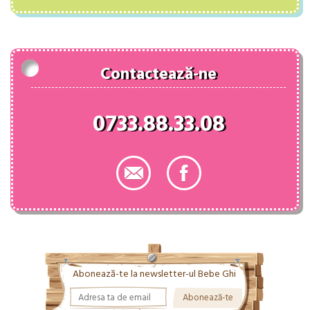
a
este:
fost:
54.00 lei.
82.00 lei.
Contactează-ne
0733.88.33.08
Abonează-te la newsletter-ul Bebe Ghi