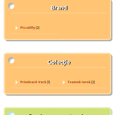
Brand
Piccalilly
(2)
Colecție
Primăvară-Vară
(1)
Toamnă-Iarnă
(2)