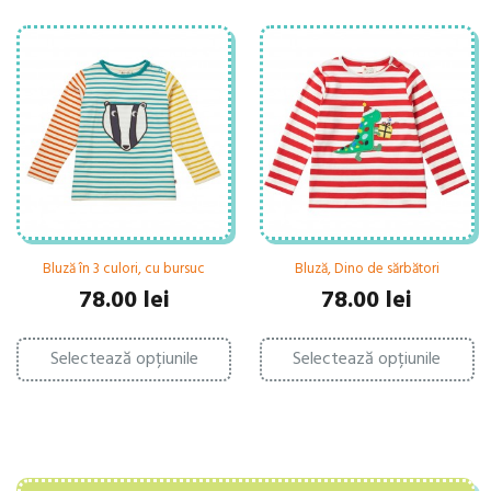
Bluză în 3 culori, cu bursuc
Bluză, Dino de sărbători
78.00
lei
78.00
lei
Acest
Ac
Selectează opțiunile
produs
Selectează opțiunile
pr
are
ar
mai
ma
multe
mu
variații.
var
Opțiunile
Op
pot
po