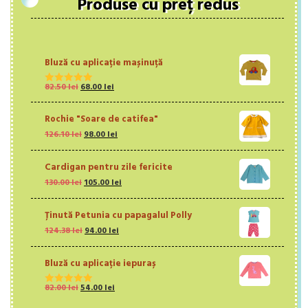
Produse cu preț redus
Bluză cu aplicație mașinuță
Prețul
Prețul
82.50
lei
68.00
lei
Evaluat la
inițial
curent
5.00
din 5
a
este:
Rochie "Soare de catifea"
fost:
68.00 lei.
Prețul
Prețul
126.10
lei
98.00
lei
82.50 lei.
inițial
curent
a
este:
Cardigan pentru zile fericite
fost:
98.00 lei.
Prețul
Prețul
130.00
lei
126.10 lei.
105.00
lei
inițial
curent
a
este:
Ținută Petunia cu papagalul Polly
fost:
105.00 lei.
Prețul
Prețul
124.38
lei
130.00 lei.
94.00
lei
inițial
curent
a
este:
Bluză cu aplicație iepuraș
fost:
94.00 lei.
124.38 lei.
Prețul
Prețul
82.00
lei
54.00
lei
Evaluat la
inițial
curent
5.00
din 5