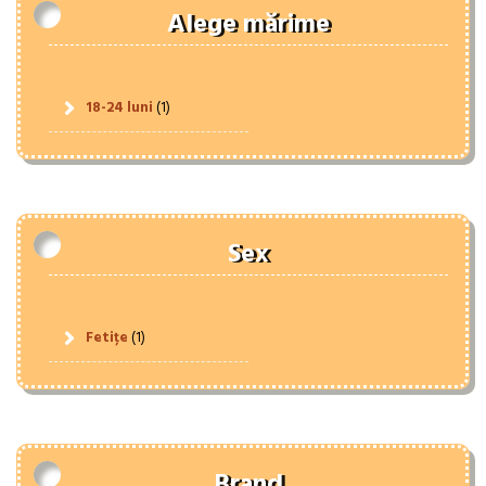
Alege mărime
18-24 luni
(1)
Sex
Fetițe
(1)
Brand