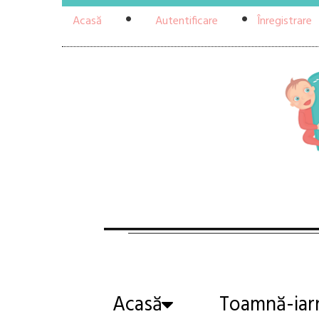
Acasă
Autentificare
Înregistrare
Acasă
Toamnă-iar