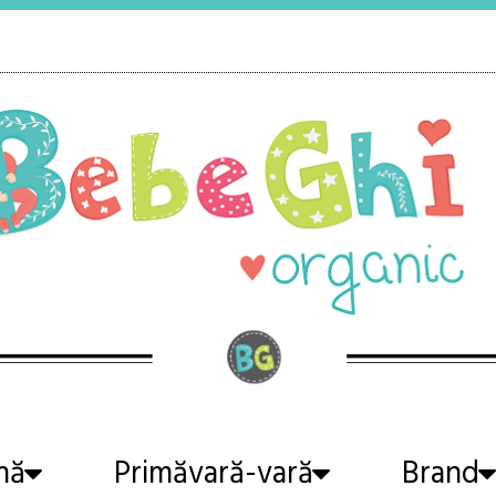
nă
Primăvară-vară
Brand