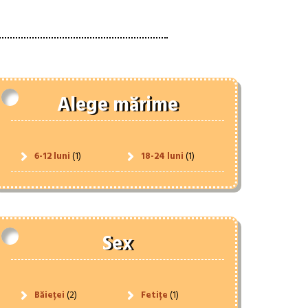
Alege mărime
6-12 luni
(1)
18-24 luni
(1)
Sex
Băieței
(2)
Fetițe
(1)