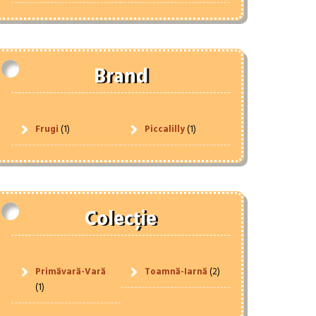
Brand
Frugi
(1)
Piccalilly
(1)
Colecție
Primăvară-Vară
Toamnă-Iarnă
(2)
(1)