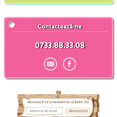
fost:
94.00 lei.
124.38 lei.
Contactează-ne
0733.88.33.08
Abonează-te la newsletter-ul Bebe Ghi