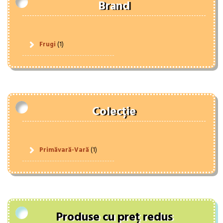
Brand
Frugi
(1)
Colecție
Primăvară-Vară
(1)
Produse cu preț redus