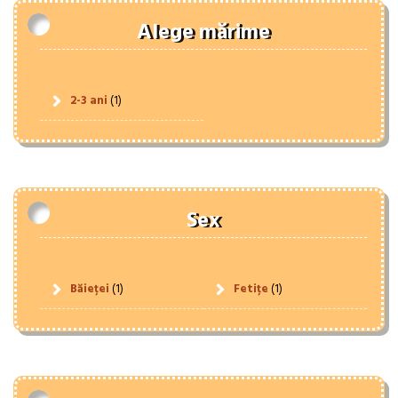
Alege mărime
2-3 ani
(1)
Sex
Băieței
(1)
Fetițe
(1)