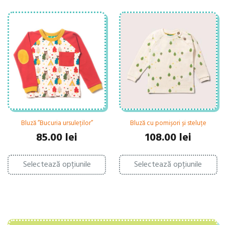
Bluză ”Bucuria ursuleților”
Bluză cu pomișori și steluțe
85.00
lei
108.00
lei
Acest
Ac
Selectează opțiunile
produs
Selectează opțiunile
pr
are
ar
mai
ma
multe
mu
variații.
var
Opțiunile
Op
pot
po