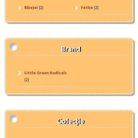
Băieței
(2)
Fetițe
(2)
Brand
Little Green Radicals
(2)
Colecție