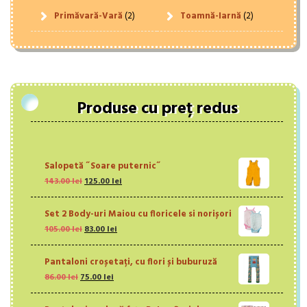
Primăvară-Vară
(2)
Toamnă-Iarnă
(2)
Produse cu preț redus
Salopetă ˝Soare puternic˝
Prețul
Prețul
143.00
lei
125.00
lei
inițial
curent
a
este:
Set 2 Body-uri Maiou cu floricele si norișori
fost:
125.00 lei.
Prețul
Prețul
105.00
lei
143.00 lei.
83.00
lei
inițial
curent
a
este:
Pantaloni croșetați, cu flori și buburuză
fost:
83.00 lei.
Prețul
Prețul
86.00
lei
75.00
105.00 lei.
lei
inițial
curent
a
este: