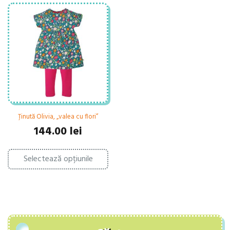
Ținută Olivia, „valea cu flori”
144.00
lei
Acest
Selectează opțiunile
produs
are
mai
multe
variații.
Opțiunile
pot
fi