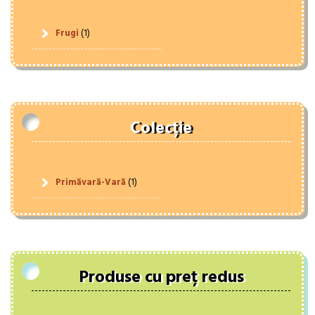
Frugi
(1)
Colecție
Primăvară-Vară
(1)
Produse cu preț redus