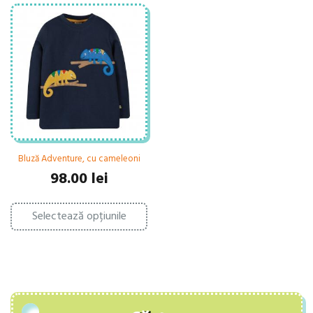
Bluză Adventure, cu cameleoni
98.00
lei
Acest
Selectează opțiunile
produs
are
mai
multe
variații.
Opțiunile
pot
fi