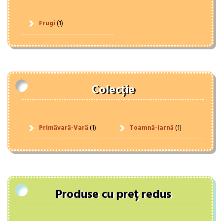
Frugi
(1)
Colecție
Primăvară-Vară
(1)
Toamnă-Iarnă
(1)
Produse cu preț redus