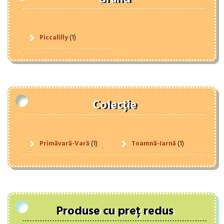
Piccalilly
(1)
Colecție
Primăvară-Vară
(1)
Toamnă-Iarnă
(1)
Produse cu preț redus