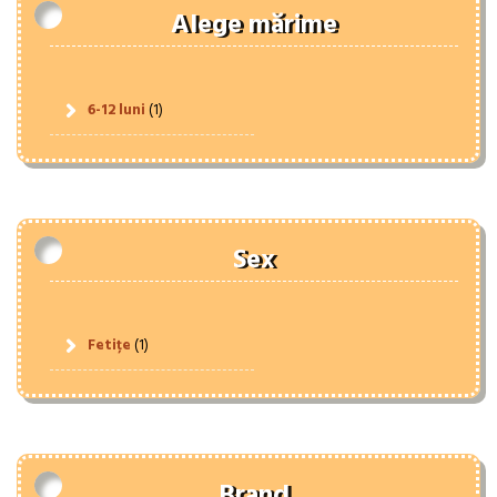
Alege mărime
6-12 luni
(1)
Sex
Fetițe
(1)
Brand