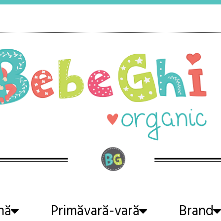
nă
Primăvară-vară
Brand