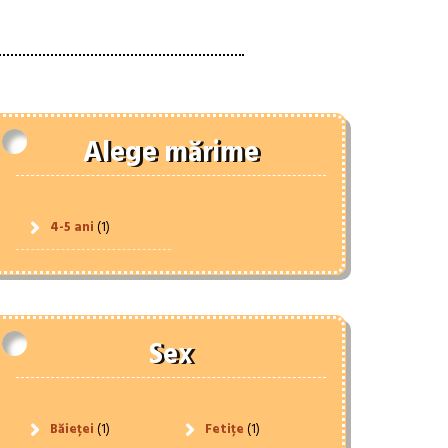
Alege mărime
4-5 ani
(1)
Sex
Băieței
(1)
Fetițe
(1)