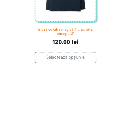
Bluză cu cifra magică 4, „racheta
pricepută”
120.00
lei
Acest
Selectează opțiunile
produs
are
mai
multe
variații.
Opțiunile
pot
fi
alese
în
pagina
produsului.