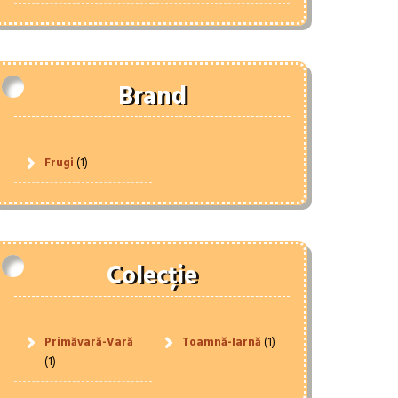
Brand
Frugi
(1)
Colecție
Primăvară-Vară
Toamnă-Iarnă
(1)
(1)