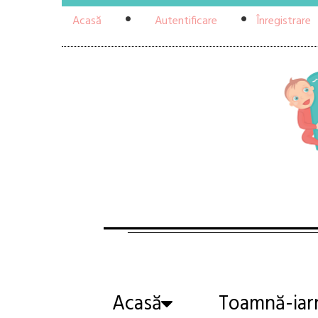
Acasă
Autentificare
Înregistrare
Acasă
Toamnă-iar