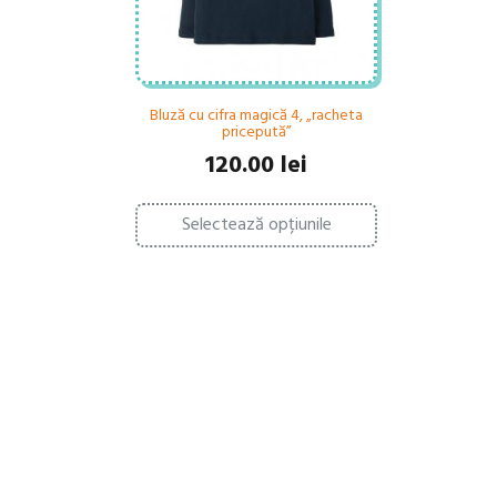
Bluză cu cifra magică 4, „racheta
pricepută”
120.00
lei
Acest
Selectează opțiunile
produs
are
mai
multe
variații.
Opțiunile
pot
fi
alese
în
pagina
produsului.