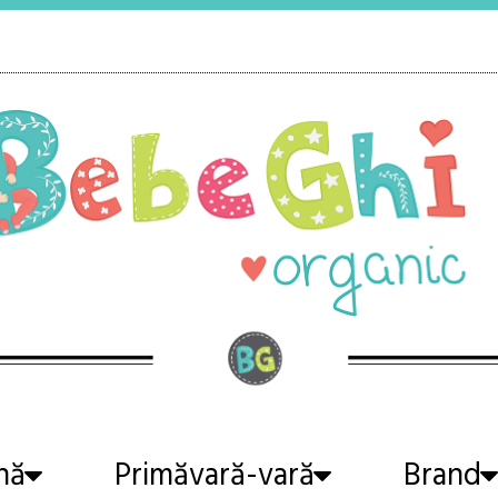
nă
Primăvară-vară
Brand