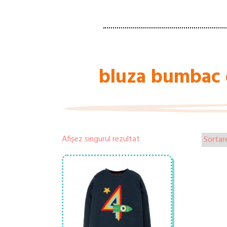
bluza bumbac 
Afișez singurul rezultat