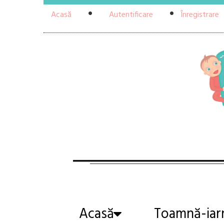
Acasă
Autentificare
Înregistrare
Acasă
Toamnă-iar