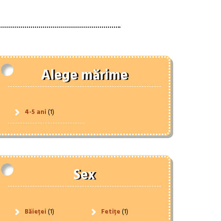
Alege mărime
4-5 ani
(1)
Sex
Băieței
(1)
Fetițe
(1)