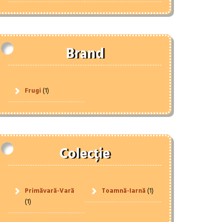
Brand
Frugi
(1)
Colecție
Primăvară-Vară
Toamnă-Iarnă
(1)
(1)