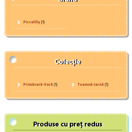
Piccalilly
(1)
Colecție
Primăvară-Vară
(1)
Toamnă-Iarnă
(1)
Produse cu preț redus