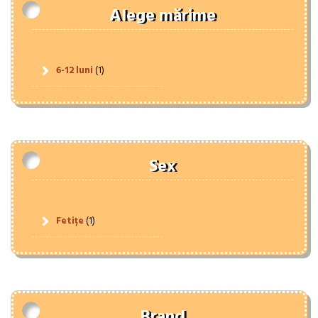
Alege mărime
6-12 luni
(1)
Sex
Fetițe
(1)
Brand