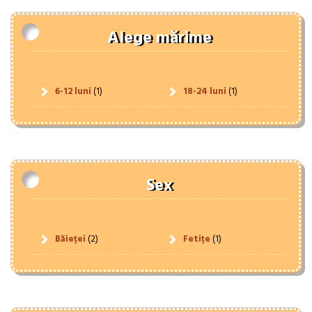
Alege mărime
6-12 luni
(1)
18-24 luni
(1)
Sex
Băieței
(2)
Fetițe
(1)