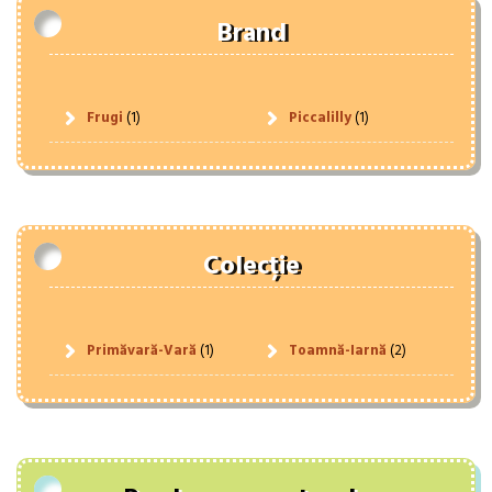
Brand
Frugi
(1)
Piccalilly
(1)
Colecție
Primăvară-Vară
(1)
Toamnă-Iarnă
(2)