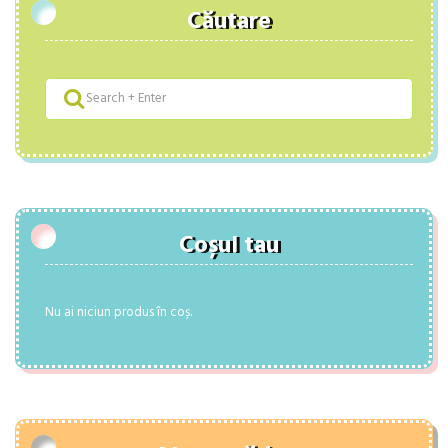
Căutare
Coșul tau
Nu ai niciun produs în coș.