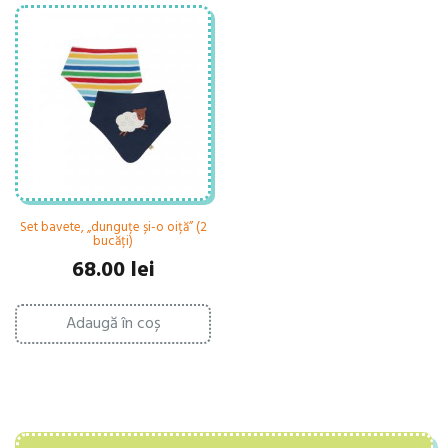
Set bavete, „dunguțe și-o oiță” (2
bucăți)
68.00
lei
Adaugă în coș