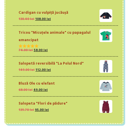
Cardigan cu vulpiță jucăușă
Prețul
Prețul
130.40
lei
108.00
lei
inițial
curent
a
este:
Tricou "Micuțele animale" cu papagalul
fost:
108.00 lei.
130.40 lei.
emancipat
Prețul
Prețul
74.00
lei
58.00
lei
Evaluat la
inițial
curent
5.00
din 5
a
este:
Salopetă reversibilă "La Polul Nord"
fost:
58.00 lei.
Prețul
Prețul
149.00
lei
112.00
lei
74.00 lei.
inițial
curent
a
este:
Bluză Ole cu elefant
fost:
112.00 lei.
Prețul
Prețul
68.00
lei
49.00
149.00 lei.
lei
inițial
curent
a
este:
Salopeta "Flori de pădure"
fost:
49.00 lei.
Prețul
Prețul
139.70
lei
68.00 lei.
95.00
lei
inițial
curent
a
este:
fost:
95.00 lei.