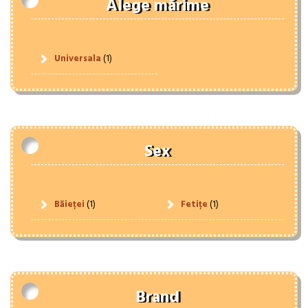
Alege mărime
Universala
(1)
Sex
Băieței
(1)
Fetițe
(1)
Brand