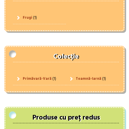
Frugi
(1)
Colecție
Primăvară-Vară
(1)
Toamnă-Iarnă
(1)
Produse cu preț redus