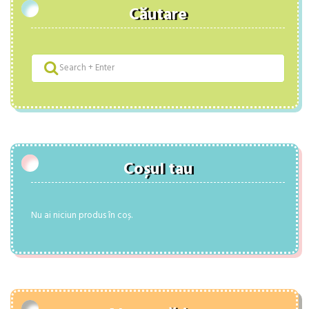
Căutare
Coșul tau
Nu ai niciun produs în coș.