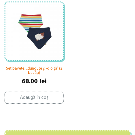
Set bavete, „dunguțe și-o oiță” (2
bucăți)
68.00
lei
Adaugă în coș