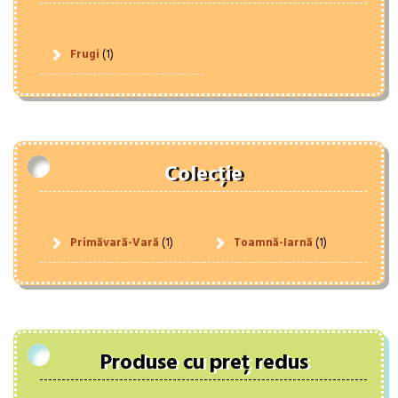
Frugi
(1)
Colecție
Primăvară-Vară
(1)
Toamnă-Iarnă
(1)
Produse cu preț redus