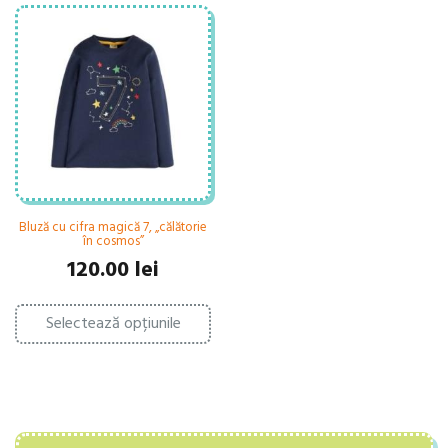
Bluză cu cifra magică 7, „călătorie
în cosmos”
120.00
lei
Acest
Selectează opțiunile
produs
are
mai
multe
variații.
Opțiunile
pot
fi