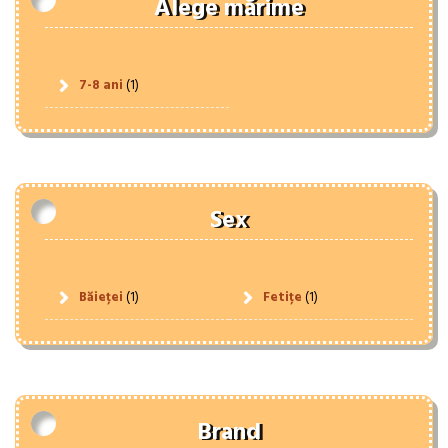
Alege mărime
7-8 ani
(1)
Sex
Băieței
(1)
Fetițe
(1)
Brand