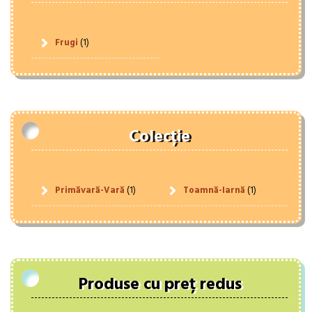
Frugi
(1)
Colecție
Primăvară-Vară
(1)
Toamnă-Iarnă
(1)
Produse cu preț redus