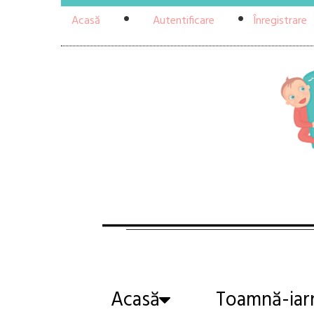
Acasă
Autentificare
Înregistrare
Acasă
Toamnă-iar