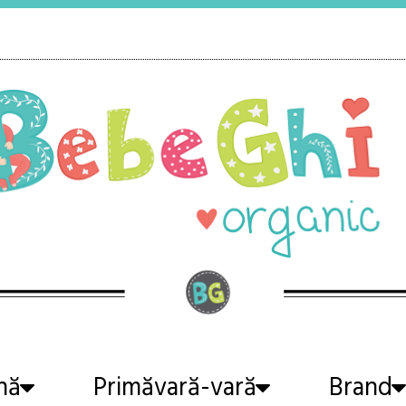
nă
Primăvară-vară
Brand