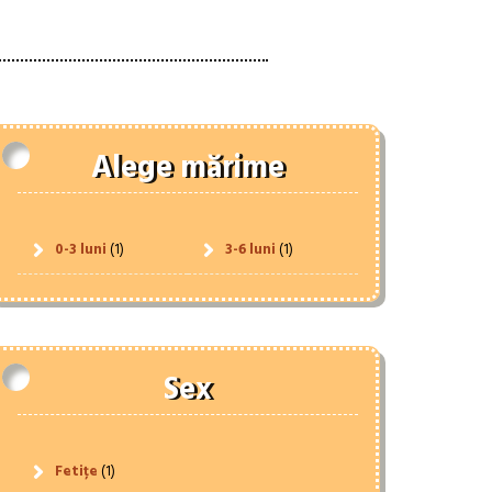
Alege mărime
0-3 luni
(1)
3-6 luni
(1)
Sex
Fetițe
(1)