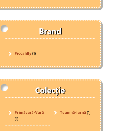
Brand
Piccalilly
(1)
Colecție
Primăvară-Vară
Toamnă-Iarnă
(1)
(1)