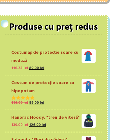
Produse cu preț redus
Costumaș de protecție soare cu
meduză
Prețul
Prețul
116.25
lei
89.00
lei
inițial
curent
a
este:
Costum de protecție soare cu
fost:
89.00 lei.
hipopotam
116.25 lei.
Prețul
Prețul
116.00
lei
89.00
lei
Evaluat la
inițial
curent
5.00
din 5
a
este:
Hanorac Hoody, "tren de viteză"
fost:
89.00 lei.
Prețul
Prețul
139.00
lei
126.00
lei
116.00 lei.
inițial
curent
a
este:
Salopeta "Flori de pădure"