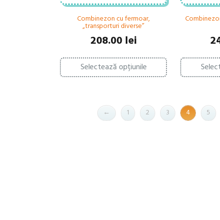
Combinezon cu fermoar,
Combinezon 
„transporturi diverse”
208.00
lei
2
Acest
Selectează opțiunile
Selec
produs
are
mai
multe
variații.
←
1
2
3
4
5
Opțiunile
pot
fi
alese
în
pagina
produsului.