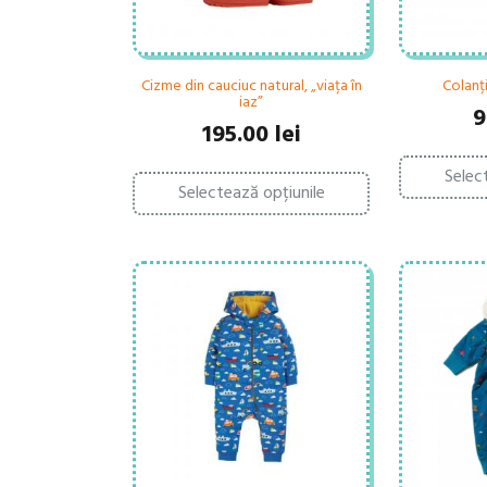
Cizme din cauciuc natural, „viața în
Colanți
iaz”
9
195.00
lei
Acest
Selec
Selectează opțiunile
produs
are
mai
multe
variații.
Opțiunile
pot
fi
alese
în
pagina
produsului.