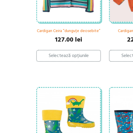
Cardigan Ceira ”dunguțe deosebite”
Cardigan
127.00
lei
2
Acest
Selectează opțiunile
Selec
produs
are
mai
multe
variații.
Opțiunile
pot
fi
alese
în
pagina
produsului.