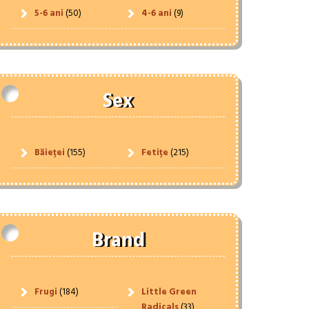
5-6 ani
(50)
4-6 ani
(9)
Sex
Băieței
(155)
Fetițe
(215)
Brand
Frugi
(184)
Little Green
Radicals
(33)