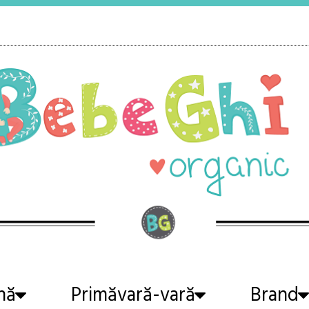
nă
Primăvară-vară
Brand