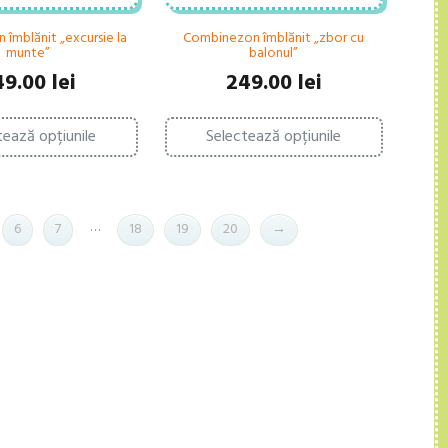
îmblănit „excursie la
Combinezon îmblănit „zbor cu
munte”
balonul”
49.00
lei
249.00
lei
Acest
Acest
tează opțiunile
Selectează opțiunile
produs
produs
are
are
mai
mai
multe
multe
variații.
variații.
…
6
7
18
19
20
→
Opțiunile
Opțiunile
pot
pot
fi
fi
alese
alese
în
în
pagina
pagina
produsului.
produsului.