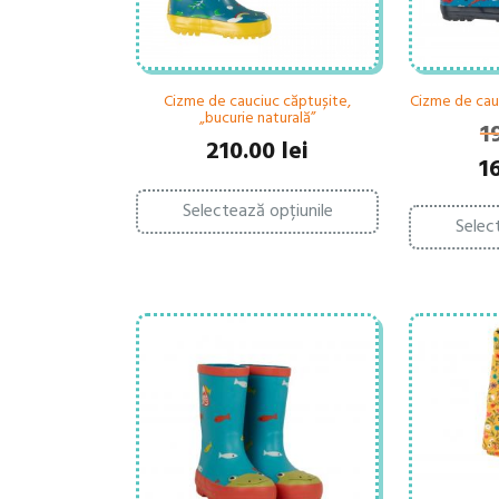
Cizme de cauciuc căptușite,
Cizme de cauc
„bucurie naturală”
1
210.00
lei
Pr
1
ini
Acest
Selectează opțiunile
produs
a
Selec
are
fo
mai
195
multe
variații.
Opțiunile
pot
fi
alese
în
pagina
produsului.