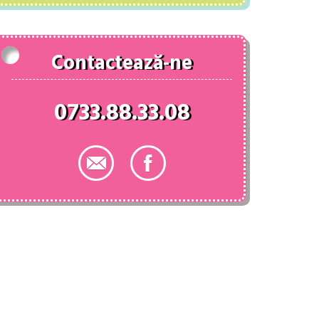
fost:
127.00 lei.
154.00 lei.
Contactează-ne
0733.88.33.08