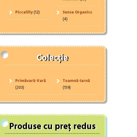
Piccalilly
(12)
Sense Organics
(4)
Colecție
Primăvară-Vară
Toamnă-Iarnă
(203)
(159)
Produse cu preț redus