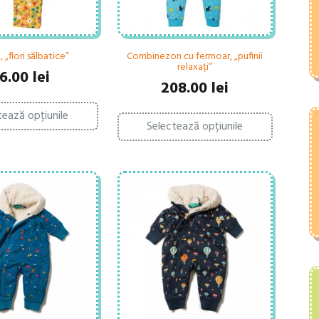
, „flori sălbatice”
Combinezon cu fermoar, „pufinii
relaxați”
6.00
lei
208.00
lei
Acest
Acest
tează opțiunile
produs
Selectează opțiunile
produs
are
are
mai
mai
multe
multe
variații.
variații.
Opțiunile
Opțiunile
pot
pot
fi
fi
alese
alese
în
în
pagina
pagina
produsului.
produsului.