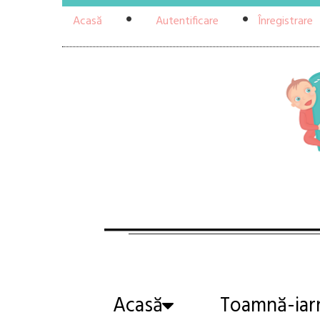
Acasă
Autentificare
Înregistrare
Acasă
Toamnă-iar