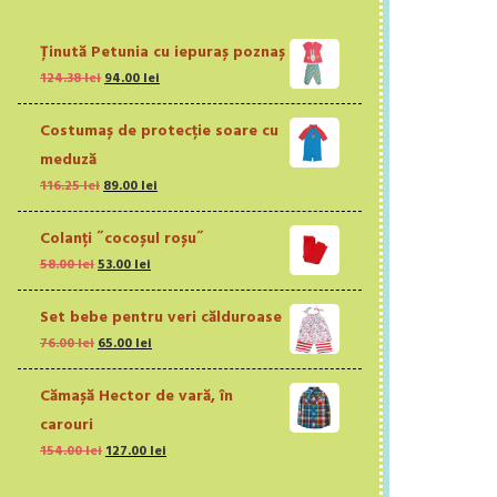
Ținută Petunia cu iepuraș poznaș
Prețul
Prețul
124.38
lei
94.00
lei
inițial
curent
a
este:
Costumaș de protecție soare cu
fost:
94.00 lei.
meduză
124.38 lei.
Prețul
Prețul
116.25
lei
89.00
lei
inițial
curent
a
este:
Colanți ˝cocoșul roșu˝
fost:
89.00 lei.
Prețul
Prețul
58.00
lei
53.00
lei
116.25 lei.
inițial
curent
a
este:
Set bebe pentru veri călduroase
fost:
53.00 lei.
Prețul
Prețul
76.00
lei
65.00
lei
58.00 lei.
inițial
curent
a
este:
Cămașă Hector de vară, în
fost:
65.00 lei.
carouri
76.00 lei.
Prețul
Prețul
154.00
lei
127.00
lei
inițial
curent
a
este: