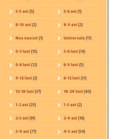
3-5 ani
(5)
3-6 ani
(1)
8-10 ani
(2)
8-9 ani
(2)
Nou nascut
(1)
Universala
(17)
0-3 luni
(15)
3-6 luni
(14)
0-6 luni
(12)
6-9 luni
(5)
9-12 luni
(3)
6-12 luni
(31)
12-18 luni
(37)
18-24 luni
(40)
1-2 ani
(25)
1-3 ani
(2)
2-3 ani
(91)
2-4 ani
(16)
3-4 ani
(77)
4-5 ani
(54)