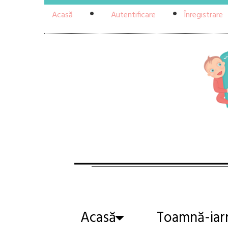
Acasă
Autentificare
Înregistrare
Acasă
Toamnă-iar