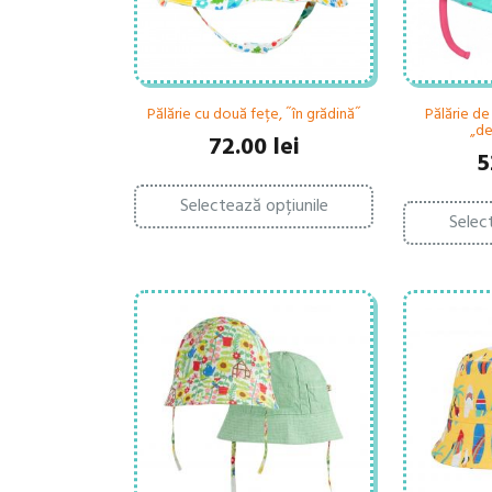
Pălărie cu două fețe, ˝în grădină˝
Pălărie de
„de
72.00
lei
5
Acest
Selectează opțiunile
produs
Selec
are
mai
multe
variații.
Opțiunile
pot
fi
alese
în
pagina
produsului.