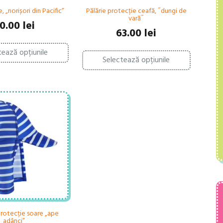
, „norișori din Pacific”
Pălărie protecție ceafă, ˝dungi de
vară˝
0.00
lei
63.00
lei
Acest
Acest
tează opțiunile
produs
Selectează opțiunile
produs
are
are
mai
mai
multe
multe
variații.
variații.
Opțiunile
Opțiunile
pot
pot
fi
fi
alese
alese
în
în
pagina
pagina
produsului.
produsului.
protecție soare „ape
adânci”