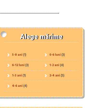
Alege mărime
5-8 ani
(1)
0-6 luni
(3)
6-12 luni
(3)
1-2 ani
(4)
1-3 ani
(1)
2-4 ani
(5)
4-6 ani
(4)