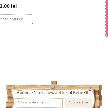
2.00
lei
Acest
tează opțiunile
produs
are
mai
multe
variații.
Opțiunile
pot
fi
alese
în
pagina
produsului.
Abonează-te la newsletter-ul Bebe Ghi