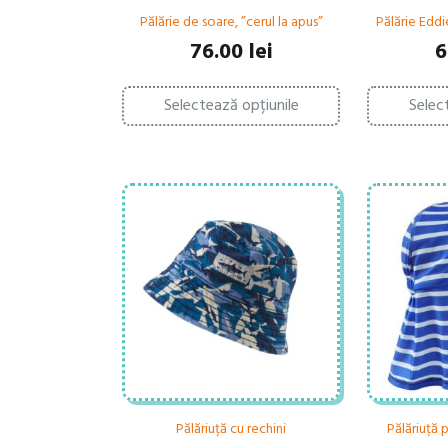
Pălărie de soare, ”cerul la apus”
Pălărie Eddie
76.00
lei
6
Acest
Selectează opțiunile
Selec
produs
are
mai
multe
variații.
Opțiunile
pot
fi
alese
în
pagina
produsului.
Pălăriuță cu rechini
Pălăriuță 