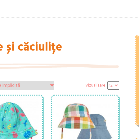
 și căciulițe
Vizualizare: