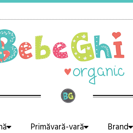
nă
Primăvară-vară
Brand