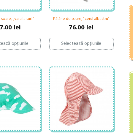
 soare, „vara la surf”
Pălărie de soare, ”cerul albastru”
7.00
lei
76.00
lei
Acest
Acest
tează opțiunile
Selectează opțiunile
produs
produs
are
are
mai
mai
multe
multe
variații.
variații.
Opțiunile
Opțiunile
pot
pot
fi
fi
alese
alese
în
în
pagina
pagina
produsului.
produsului.