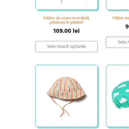
Pălărie de soare reversibilă,
Pălărie de
„plimbare în grădină”
9
109.00
lei
Acest
Selec
Selectează opțiunile
produs
are
mai
multe
variații.
Opțiunile
pot
fi
alese
în
pagina
produsului.