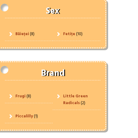
Sex
Băieței
(8)
Fetițe
(10)
Brand
Frugi
(8)
Little Green
Radicals
(2)
Piccalilly
(1)