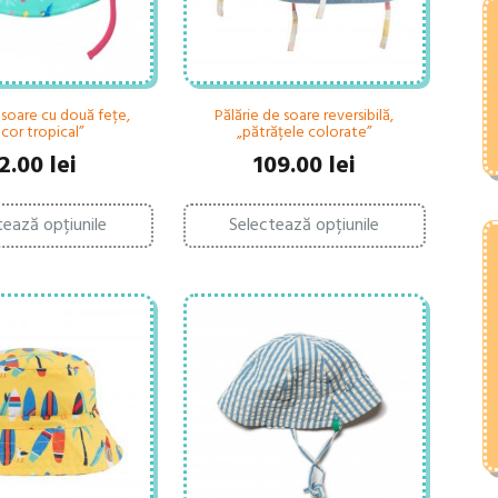
 soare cu două fețe,
Pălărie de soare reversibilă,
cor tropical”
„pătrățele colorate”
2.00
lei
109.00
lei
Acest
Acest
tează opțiunile
Selectează opțiunile
produs
produs
are
are
mai
mai
multe
multe
variații.
variații.
Opțiunile
Opțiunile
pot
pot
fi
fi
alese
alese
în
în
pagina
pagina
produsului.
produsului.