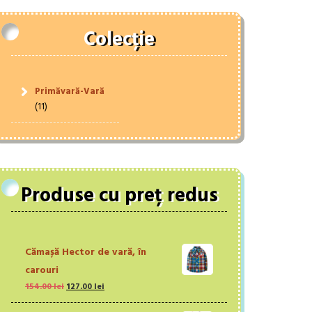
Colecție
Primăvară-Vară
(11)
Produse cu preț redus
Cămașă Hector de vară, în
carouri
Prețul
Prețul
154.00
lei
127.00
lei
inițial
curent