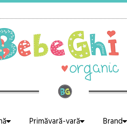
nă
Primăvară-vară
Brand