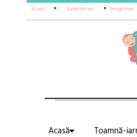
Acasă
Autentificare
Înregistrare
Acasă
Toamnă-iar