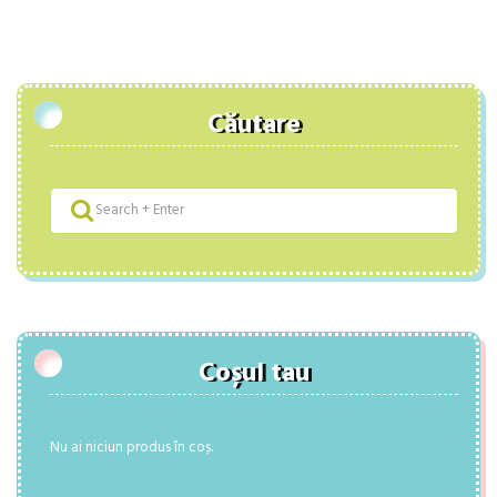
Căutare
Coșul tau
Nu ai niciun produs în coș.