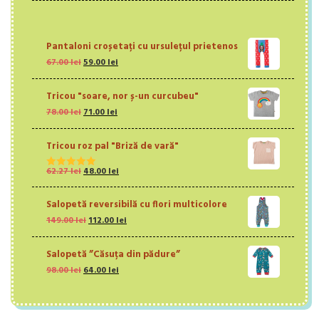
Pantaloni croșetați cu ursulețul prietenos
Prețul
Prețul
67.00
lei
59.00
lei
inițial
curent
a
este:
Tricou "soare, nor ș-un curcubeu"
fost:
59.00 lei.
Prețul
Prețul
78.00
lei
67.00 lei.
71.00
lei
inițial
curent
a
este:
Tricou roz pal "Briză de vară"
fost:
71.00 lei.
78.00 lei.
Prețul
Prețul
62.27
lei
48.00
lei
Evaluat la
inițial
curent
5.00
din 5
a
este:
Salopetă reversibilă cu flori multicolore
fost:
48.00 lei.
Prețul
Prețul
149.00
lei
112.00
lei
62.27 lei.
inițial
curent
a
este:
Salopetă ”Căsuța din pădure”
fost:
112.00 lei.
Prețul
Prețul
98.00
lei
64.00
149.00 lei.
lei
inițial
curent
a
este:
fost:
64.00 lei.