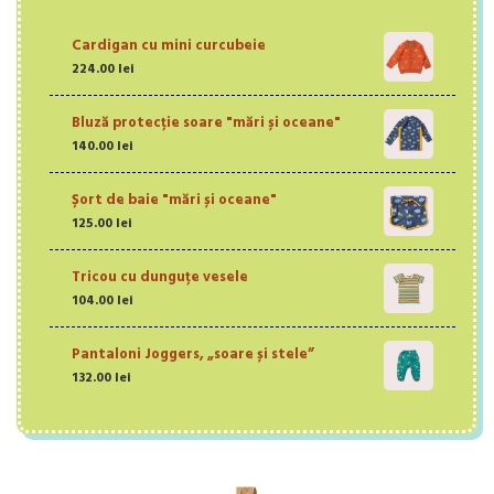
Cardigan cu mini curcubeie
224.00
lei
Bluză protecție soare "mări și oceane"
140.00
lei
Șort de baie "mări și oceane"
125.00
lei
Tricou cu dunguțe vesele
104.00
lei
Pantaloni Joggers, „soare și stele”
132.00
lei