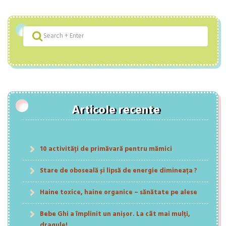
Articole recente
10 activități de primăvară pentru mămici
Stare de oboseală și lipsă de energie dimineața ?
Haine toxice, haine organice – sănătate pe alese
Bebe Ghi a împlinit un anișor. La cât mai mulți,
dragule!