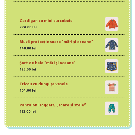
Cardigan cu mini curcubeie
224.00
lei
Bluză protecție soare "mări și oceane"
140.00
lei
Șort de baie "mări și oceane"
125.00
lei
Tricou cu dunguțe vesele
104.00
lei
Pantaloni Joggers, „soare și stele”
132.00
lei