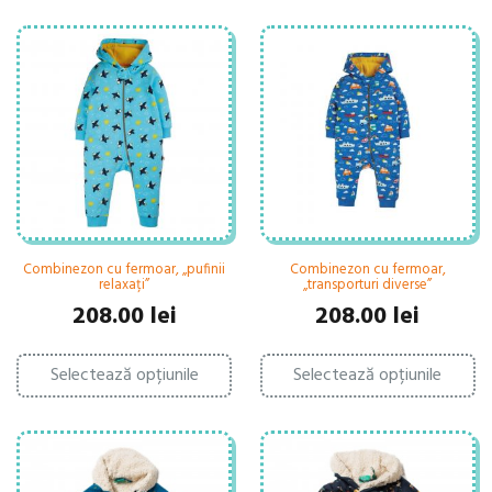
Combinezon cu fermoar, „pufinii
Combinezon cu fermoar,
relaxați”
„transporturi diverse”
208.00
lei
208.00
lei
Acest
Ac
Selectează opțiunile
produs
Selectează opțiunile
pr
are
ar
mai
ma
multe
mu
variații.
var
Opțiunile
Op
pot
po