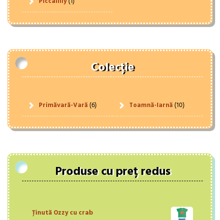
Piccalilly
(1)
Colecție
Primăvară-Vară
(6)
Toamnă-Iarnă
(10)
Produse cu preț redus
Ținută Ozzy cu crab