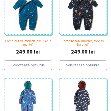
fi
fi
alese
al
în
în
pagina
pa
produsului.
pr
Combinezon îmblănit „excursie la
Combinezon îmblănit „zbor cu
munte”
balonul”
249.00
lei
249.00
lei
Acest
Ac
Selectează opțiunile
produs
Selectează opțiunile
pr
are
ar
mai
ma
multe
mu
variații.
var
Opțiunile
Op
pot
po
fi
fi
alese
al
în
în
pagina
pa