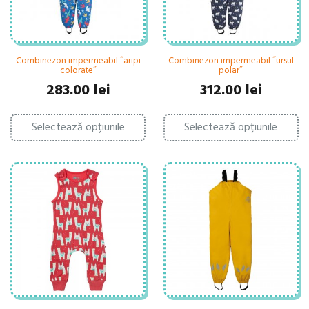
produsului.
pr
Combinezon impermeabil ˝aripi
Combinezon impermeabil ˝ursul
colorate˝
polar˝
283.00
lei
312.00
lei
Acest
Ac
Selectează opțiunile
produs
Selectează opțiunile
pr
are
ar
mai
ma
multe
mu
variații.
var
Opțiunile
Op
pot
po
fi
fi
alese
al
în
în
pagina
pa
produsului.
pr