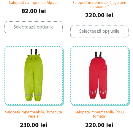
Salopetă cu imprimeu Alpaca
Salopetă impermeabilă, „galben
ca soarele”
82.00
lei
220.00
lei
Acest
Ac
Selectează opțiunile
produs
Selectează opțiunile
pr
are
ar
mai
ma
multe
mu
variații.
var
Opțiunile
Op
pot
po
fi
fi
alese
al
în
în
pagina
pa
produsului.
pr
Salopetă impermeabilă, “broscuța
Salopetă impermeabilă, “roșu
veselă”
tomată”
230.00
lei
220.00
lei