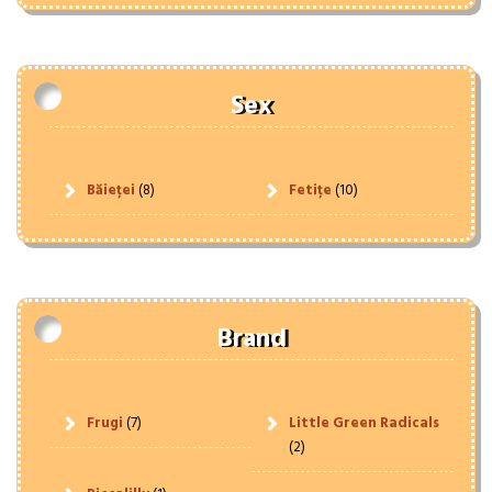
Sex
Băieței
(8)
Fetițe
(10)
Brand
Frugi
(7)
Little Green Radicals
(2)