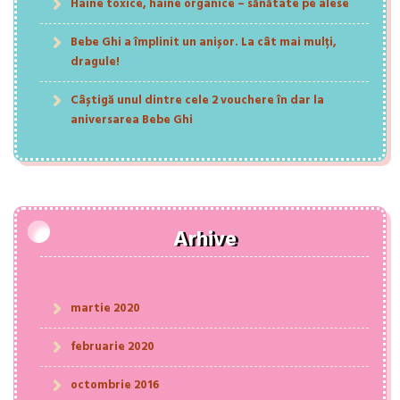
Haine toxice, haine organice – sănătate pe alese
Bebe Ghi a împlinit un anișor. La cât mai mulți,
dragule!
Câștigă unul dintre cele 2 vouchere în dar la
aniversarea Bebe Ghi
Arhive
martie 2020
februarie 2020
octombrie 2016