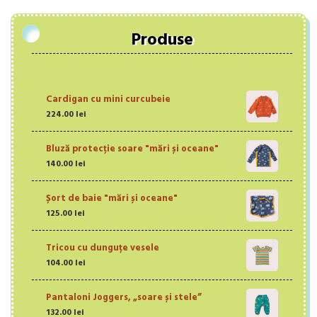
Produse
Cardigan cu mini curcubeie
224.00
lei
Bluză protecție soare "mări și oceane"
140.00
lei
Șort de baie "mări și oceane"
125.00
lei
Tricou cu dunguțe vesele
104.00
lei
Pantaloni Joggers, „soare și stele”
132.00
lei