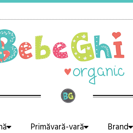
nă
Primăvară-vară
Brand