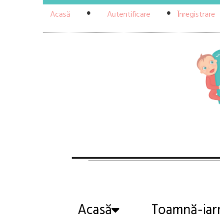
Acasă
Autentificare
Înregistrare
Acasă
Toamnă-iar