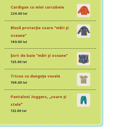
Cardigan cu mini curcubeie
224.00
lei
Bluză protecție soare "mări și
oceane"
140.00
lei
Șort de baie "mări și oceane"
125.00
lei
Tricou cu dunguțe vesele
104.00
lei
Pantaloni Joggers, „soare și
stele”
132.00
lei