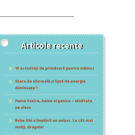
Articole recente
10 activități de primăvară pentru mămici
Stare de oboseală și lipsă de energie
dimineața ?
Haine toxice, haine organice – sănătate
pe alese
Bebe Ghi a împlinit un anișor. La cât mai
mulți, dragule!