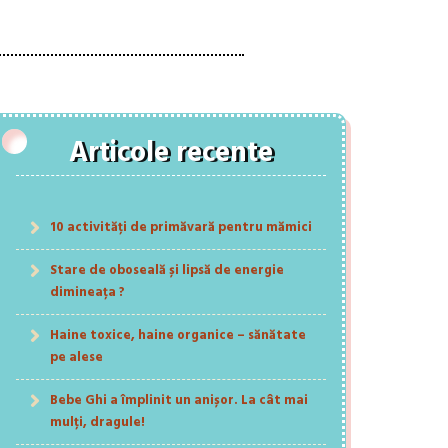
Articole recente
10 activități de primăvară pentru mămici
Stare de oboseală și lipsă de energie
dimineața ?
Haine toxice, haine organice – sănătate
pe alese
Bebe Ghi a împlinit un anișor. La cât mai
mulți, dragule!