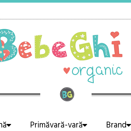
nă
Primăvară-vară
Brand