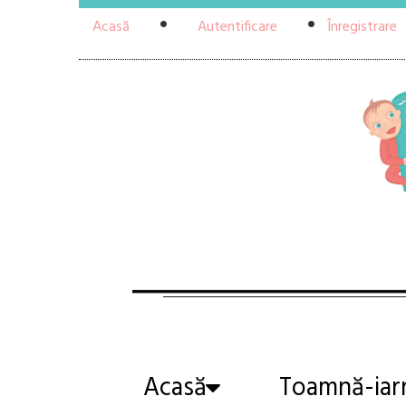
Acasă
Autentificare
Înregistrare
Acasă
Toamnă-iar