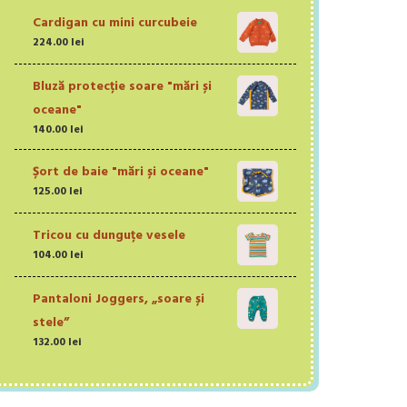
Cardigan cu mini curcubeie
224.00
lei
Bluză protecție soare "mări și
oceane"
140.00
lei
Șort de baie "mări și oceane"
125.00
lei
Tricou cu dunguțe vesele
104.00
lei
Pantaloni Joggers, „soare și
stele”
132.00
lei