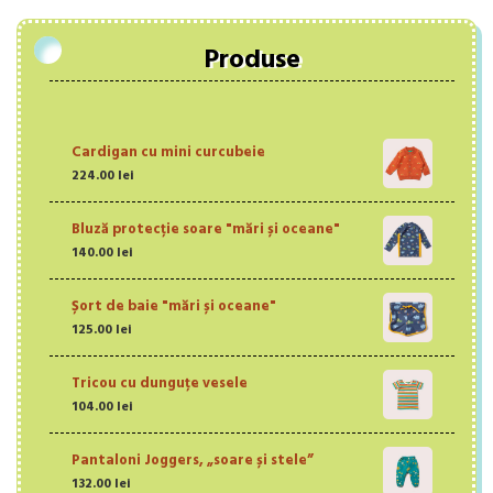
Produse
Cardigan cu mini curcubeie
224.00
lei
Bluză protecție soare "mări și oceane"
140.00
lei
Șort de baie "mări și oceane"
125.00
lei
Tricou cu dunguțe vesele
104.00
lei
Pantaloni Joggers, „soare și stele”
132.00
lei