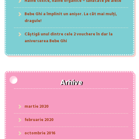
Haine toxice, haine organice – sănătate pe alese
Bebe Ghi a împlinit un anișor. La cât mai mulți,
dragule!
Câștigă unul dintre cele 2 vouchere în dar la
aniversarea Bebe Ghi
Arhive
martie 2020
februarie 2020
octombrie 2016