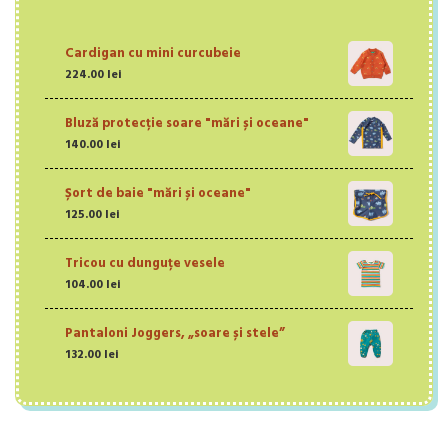
Cardigan cu mini curcubeie
224.00
lei
Bluză protecție soare "mări și oceane"
140.00
lei
Șort de baie "mări și oceane"
125.00
lei
Tricou cu dunguțe vesele
104.00
lei
Pantaloni Joggers, „soare și stele”
132.00
lei