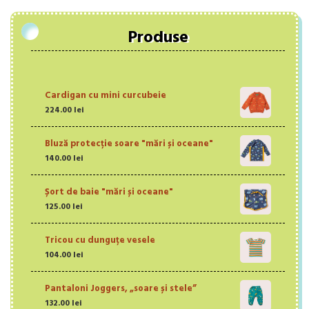
Produse
Cardigan cu mini curcubeie
224.00
lei
Bluză protecție soare "mări și oceane"
140.00
lei
Șort de baie "mări și oceane"
125.00
lei
Tricou cu dunguțe vesele
104.00
lei
Pantaloni Joggers, „soare și stele”
132.00
lei