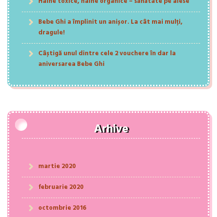
Haine toxice, haine organice – sănătate pe alese
Bebe Ghi a împlinit un anișor. La cât mai mulți,
dragule!
Câștigă unul dintre cele 2 vouchere în dar la
aniversarea Bebe Ghi
Arhive
martie 2020
februarie 2020
octombrie 2016