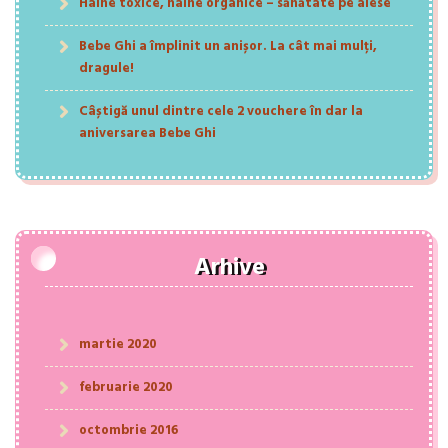
Haine toxice, haine organice – sănătate pe alese
Bebe Ghi a împlinit un anișor. La cât mai mulți,
dragule!
Câștigă unul dintre cele 2 vouchere în dar la
aniversarea Bebe Ghi
Arhive
martie 2020
februarie 2020
octombrie 2016