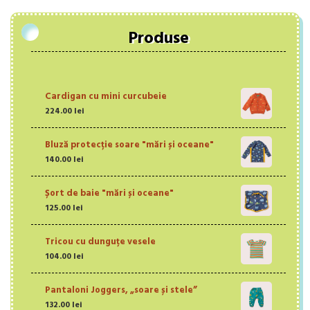
Produse
Cardigan cu mini curcubeie
224.00
lei
Bluză protecție soare "mări și oceane"
140.00
lei
Șort de baie "mări și oceane"
125.00
lei
Tricou cu dunguțe vesele
104.00
lei
Pantaloni Joggers, „soare și stele”
132.00
lei