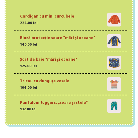
Cardigan cu mini curcubeie
224.00
lei
Bluză protecție soare "mări și oceane"
140.00
lei
Șort de baie "mări și oceane"
125.00
lei
Tricou cu dunguțe vesele
104.00
lei
Pantaloni Joggers, „soare și stele”
132.00
lei