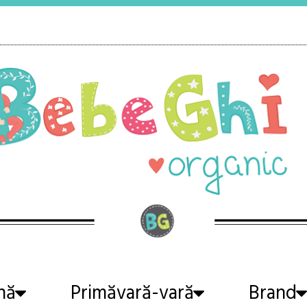
nă
Primăvară-vară
Brand