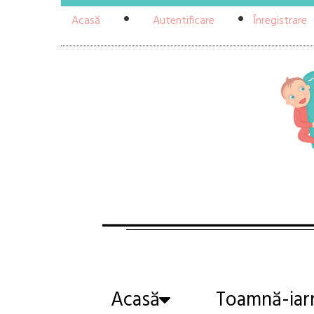
Acasă
Autentificare
Înregistrare
Acasă
Toamnă-iar