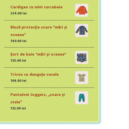
Cardigan cu mini curcubeie
224.00
lei
Bluză protecție soare "mări și
oceane"
140.00
lei
Șort de baie "mări și oceane"
125.00
lei
Tricou cu dunguțe vesele
104.00
lei
Pantaloni Joggers, „soare și
stele”
132.00
lei