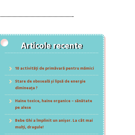
Articole recente
10 activități de primăvară pentru mămici
Stare de oboseală și lipsă de energie
dimineața ?
Haine toxice, haine organice – sănătate
pe alese
Bebe Ghi a împlinit un anișor. La cât mai
mulți, dragule!