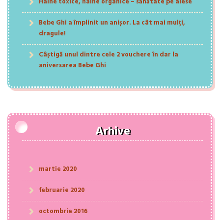
Haine toxice, haine organice – sănătate pe alese
Bebe Ghi a împlinit un anișor. La cât mai mulți,
dragule!
Câștigă unul dintre cele 2 vouchere în dar la
aniversarea Bebe Ghi
Arhive
martie 2020
februarie 2020
octombrie 2016