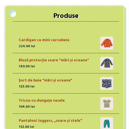
Produse
Cardigan cu mini curcubeie
224.00
lei
Bluză protecție soare "mări și oceane"
140.00
lei
Șort de baie "mări și oceane"
125.00
lei
Tricou cu dunguțe vesele
104.00
lei
Pantaloni Joggers, „soare și stele”
132.00
lei