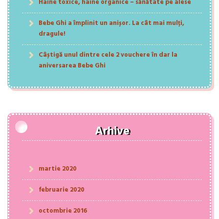
Haine toxice, haine organice – sănătate pe alese
Bebe Ghi a împlinit un anișor. La cât mai mulți,
dragule!
Câștigă unul dintre cele 2 vouchere în dar la
aniversarea Bebe Ghi
Arhive
martie 2020
februarie 2020
octombrie 2016