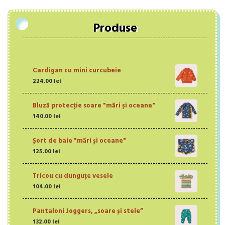
Produse
Cardigan cu mini curcubeie
224.00
lei
Bluză protecție soare "mări și oceane"
140.00
lei
Șort de baie "mări și oceane"
125.00
lei
Tricou cu dunguțe vesele
104.00
lei
Pantaloni Joggers, „soare și stele”
132.00
lei