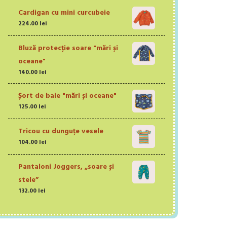
Cardigan cu mini curcubeie
224.00
lei
Bluză protecție soare "mări și
oceane"
140.00
lei
Șort de baie "mări și oceane"
125.00
lei
Tricou cu dunguțe vesele
104.00
lei
Pantaloni Joggers, „soare și
stele”
132.00
lei