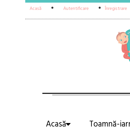
Acasă
Autentificare
Înregistrare
Acasă
Toamnă-iar