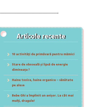
Articole recente
10 activități de primăvară pentru mămici
Stare de oboseală și lipsă de energie
dimineața ?
Haine toxice, haine organice – sănătate
pe alese
Bebe Ghi a împlinit un anișor. La cât mai
mulți, dragule!