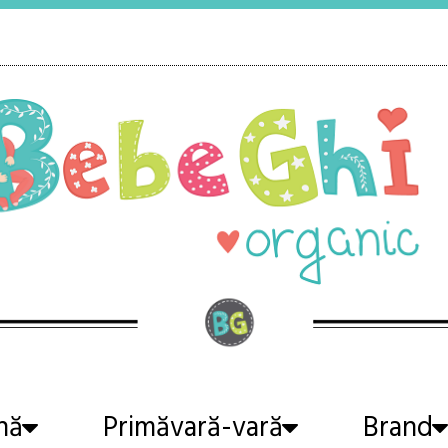
nă
Primăvară-vară
Brand