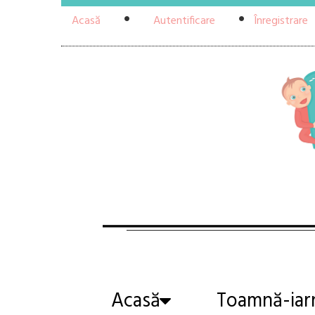
Acasă
Autentificare
Înregistrare
Acasă
Toamnă-iar