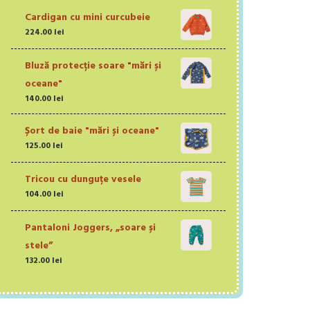
Cardigan cu mini curcubeie
224.00
lei
Bluză protecție soare "mări și
oceane"
140.00
lei
Șort de baie "mări și oceane"
125.00
lei
Tricou cu dunguțe vesele
104.00
lei
Pantaloni Joggers, „soare și
stele”
132.00
lei