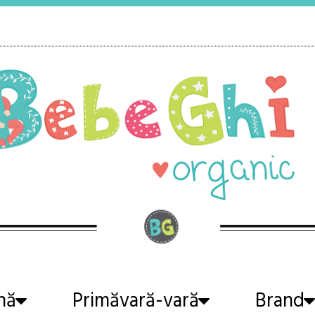
nă
Primăvară-vară
Brand