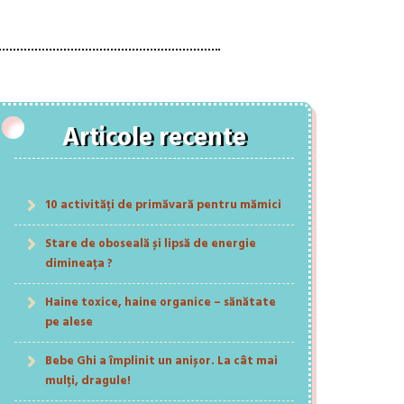
Articole recente
10 activități de primăvară pentru mămici
Stare de oboseală și lipsă de energie
dimineața ?
Haine toxice, haine organice – sănătate
pe alese
Bebe Ghi a împlinit un anișor. La cât mai
mulți, dragule!